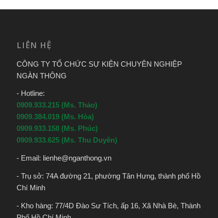
LIÊN HỆ
CÔNG TY TỔ CHỨC SỰ KIỆN CHUYÊN NGHIỆP
NGÀN THÔNG
- Hotline:
0909.933.215 (Ms. Thảo)
0909.384.019 (Ms. Hòa)
0909.933.158 (Ms. Phúc)
0909.933.625 (Ms. Thu Duyên)
- Email:
lienhe@nganthong.vn
- Trụ sở: 74A đường 21, phường Tân Hưng, thành phố Hồ
Chí Minh
- Kho hàng: 77/4D Đào Sư Tích, ấp 16, Xã Nhà Bè, Thành
Phố Hồ Chí Minh