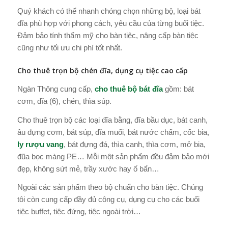
Quý khách có thể nhanh chóng chọn những bộ, loại bát
đĩa phù hợp với phong cách, yêu cầu của từng buổi tiệc.
Đảm bảo tính thẩm mỹ cho bàn tiệc, nâng cấp bàn tiệc
cũng như tối ưu chi phí tốt nhất.
Cho thuê trọn bộ chén đĩa, dụng cụ tiệc cao cấp
Ngàn Thông cung cấp,
cho thuê bộ bát đĩa
gồm: bát
cơm, đĩa (6), chén, thìa súp.
Cho thuê trọn bộ các loại đĩa bằng, đĩa bầu dục, bát canh,
âu đựng cơm, bát súp, đĩa muối, bát nước chấm, cốc bia,
ly rượu vang
, bát đựng đá, thìa canh, thìa cơm, mở bia,
đũa bọc màng PE… Mỗi một sản phẩm đều đảm bảo mới
đẹp, không sứt mẻ, trầy xước hay ố bẩn…
Ngoài các sản phẩm theo bộ chuẩn cho bàn tiệc. Chúng
tôi còn cung cấp đầy đủ công cụ, dụng cụ cho các buổi
tiệc buffet, tiệc đứng, tiệc ngoài trời…