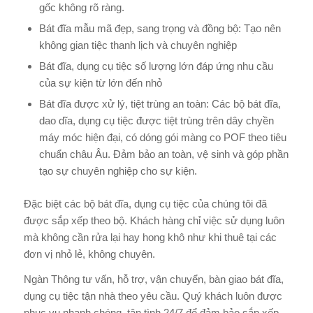
gốc không rõ ràng.
Bát đĩa mẫu mã đẹp, sang trọng và đồng bộ: Tạo nên
không gian tiệc thanh lịch và chuyên nghiệp
Bát đĩa, dụng cụ tiệc số lượng lớn đáp ứng nhu cầu
của sự kiện từ lớn đến nhỏ
Bát đĩa được xử lý, tiệt trùng an toàn: Các bộ bát đĩa,
dao dĩa, dụng cụ tiệc được tiệt trùng trên dây chyền
máy móc hiện đại, có dóng gói màng co POF theo tiêu
chuẩn châu Âu. Đảm bảo an toàn, vệ sinh và góp phần
tạo sự chuyên nghiệp cho sự kiện.
Đặc biệt các bộ bát đĩa, dụng cụ tiệc của chúng tôi đã
được sắp xếp theo bộ. Khách hàng chỉ việc sử dụng luôn
mà không cần rửa lại hay hong khô như khi thuê tại các
đơn vị nhỏ lẻ, không chuyên.
Ngàn Thông tư vấn, hỗ trợ, vận chuyển, bàn giao bát đĩa,
dụng cụ tiệc tận nhà theo yêu cầu. Quý khách luôn được
phục vụ nhanh chóng, tận tình 24/7 để đảm bảo sắp xếp,