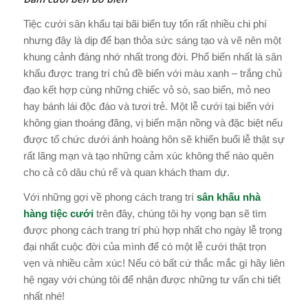
Tiệc cưới sân khấu tại bãi biển tuy tốn rất nhiều chi phí
nhưng đây là dịp để bạn thỏa sức sáng tạo và vẽ nên một
khung cảnh đáng nhớ nhất trong đời. Phổ biến nhất là sân
khấu được trang trí chủ đề biển với màu xanh – trắng chủ
đạo kết hợp cùng những chiếc vỏ sò, sao biển, mỏ neo
hay bánh lái độc đáo và tươi trẻ. Một lễ cưới tại biển với
không gian thoáng đãng, vị biển mặn nồng và đặc biệt nếu
được tổ chức dưới ánh hoàng hôn sẽ khiến buổi lễ thật sự
rất lãng mạn và tạo những cảm xúc không thể nào quên
cho cả cô dâu chú rể và quan khách tham dự.
Với những gợi về phong cách trang trí
sân khấu nhà
hàng tiệc cưới
trên đây, chúng tôi hy vọng bạn sẽ tìm
được phong cách trang trí phù hợp nhất cho ngày lễ trọng
đại nhất cuộc đời của mình để có một lễ cưới thật trọn
vẹn và nhiều cảm xúc! Nếu có bất cứ thắc mắc gì hãy liên
hệ ngay với chúng tôi để nhận được những tư vấn chi tiết
nhất nhé!