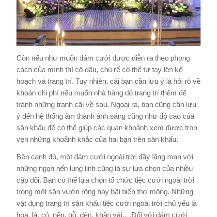
Còn nếu như muốn đám cưới được diễn ra theo phong
cách của mình thì cô dâu, chú rể có thể tự tay lên kế
hoạch và trang trí. Tuy nhiên, cái bạn cần lưu ý là hỏi rõ về
khoản chi phí nếu muốn nhà hàng đó trang trí thêm để
tránh những tranh cãi về sau. Ngoài ra, bạn cũng cần lưu
ý đến hệ thống âm thanh ánh sáng cũng như độ cao của
sân khấu để có thể giúp các quan khoảnh xem được trọn
vẹn những khoảnh khắc của hai bạn trên sân khấu.
Bên cạnh đó, một đám cưới ngoài trời đầy lãng mạn với
những ngọn nến lung linh cũng là sự lựa chọn của nhiều
cặp đôi. Bạn có thể lựa chọn tổ chức tiệc cưới ngoài trời
trong một sân vườn rộng hay bãi biển thơ mộng.
Những
vật dụng trang trí sân khấu tiệc cưới ngoài trời chủ yếu là
hoa, lá, cỏ, nến, gỗ, đèn, khăn vải….Đối với đám cưới