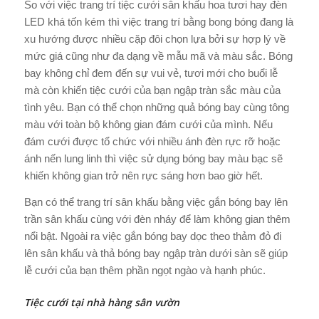
So với việc trang trí tiệc cưới sân khấu hoa tươi hay đèn
LED khá tốn kém thì việc trang trí bằng bong bóng đang là
xu hướng được nhiều cặp đôi chọn lựa bởi sự hợp lý về
mức giá cũng như đa dạng về mẫu mã và màu sắc. Bóng
bay không chỉ đem đến sự vui vẻ, tươi mới cho buổi lễ
mà còn khiến tiệc cưới của bạn ngập tràn sắc màu của
tình yêu. Bạn có thể chọn những quả bóng bay cùng tông
màu với toàn bộ không gian đám cưới của mình. Nếu
đám cưới được tổ chức với nhiều ánh đèn rực rỡ hoặc
ánh nến lung linh thì việc sử dụng bóng bay màu bạc sẽ
khiến không gian trở nên rực sáng hơn bao giờ hết.
Bạn có thể trang trí sân khấu bằng việc gắn bóng bay lên
trần sân khấu cùng với đèn nháy để làm không gian thêm
nổi bật. Ngoài ra việc gắn bóng bay dọc theo thảm đỏ đi
lên sân khấu và thả bóng bay ngập tràn dưới sàn sẽ giúp
lễ cưới của bạn thêm phần ngọt ngào và hạnh phúc.
Tiệc cưới tại nhà hàng sân vườn